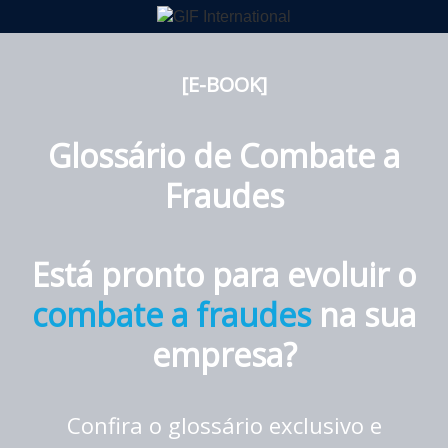
[E-BOOK]
Glossário de Combate a
Fraudes
Está pronto para evoluir o
combate a fraudes
na sua
empresa?
Confira o glossário exclusivo e