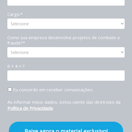
Cargo:*
Como sua empresa desenvolve projetos de combate a
fraude?*
6 + 4 = ?
Eu concordo em receber comunicações.
Ao informar meus dados, estou ciente das diretrizes da
Política de Privacidade
.
Baixe agora o material exclusivo!