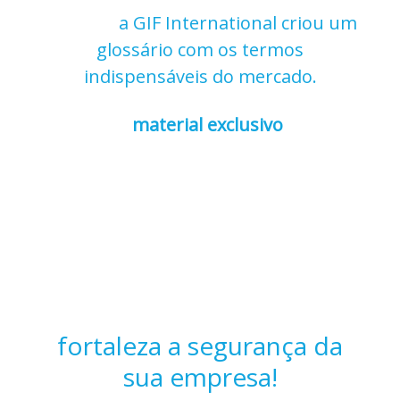
fraudes,
a GIF International criou um
glossário com os termos
indispensáveis do mercado.
Esse
material exclusivo
foi
desenvolvido para facilitar o seu dia a
dia e otimizar seus processos de
prevenção, detecção e investigação de
fraudes.
Explore o conteúdo e
fortaleza a segurança da
sua empresa!