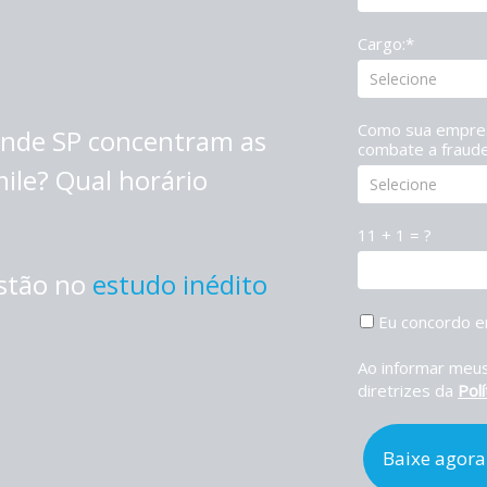
Cargo:*
Como sua empres
ande SP concentram as
combate a fraud
mile? Qual horário
11 + 1 = ?
estão no
estudo inédito
.
Eu concordo e
Ao informar meus
diretrizes da
Polí
Baixe agora