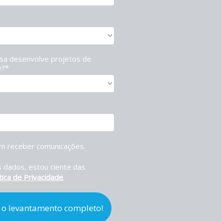
a desenvolve projetos de
e?*
m receber comunicações.
 dados, estou ciente das
tica de Privacidade
.
 o levantamento completo!