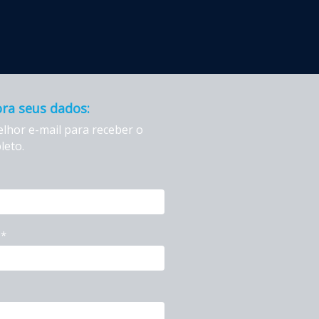
ra seus dados:
elhor e-mail para receber o
leto.
o*