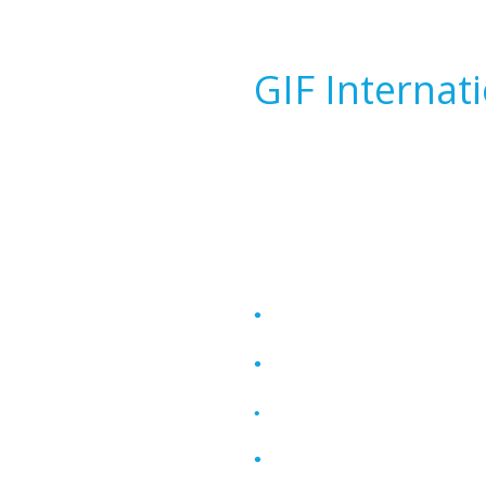
Sobre a
GIF Internat
Com mais de 30 anos de
países, a GIF Internatio
de soluções integradas 
incluindo:
Inteligência Antifraude
•
Due Diligence
•
Desvio de Conduta
•
Background Check
•