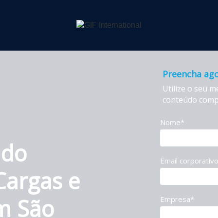
Preencha ago
Utilize o seu m
conteúdo comp
Nome*
 do
Email corporativ
Cargas e
m São
Empresa*