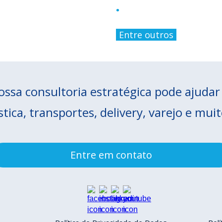
Threat Hunting
•
-
Entre outros
-
ssa consultoria estratégica pode ajuda
stica, transportes, delivery, varejo e mui
Entre em contato